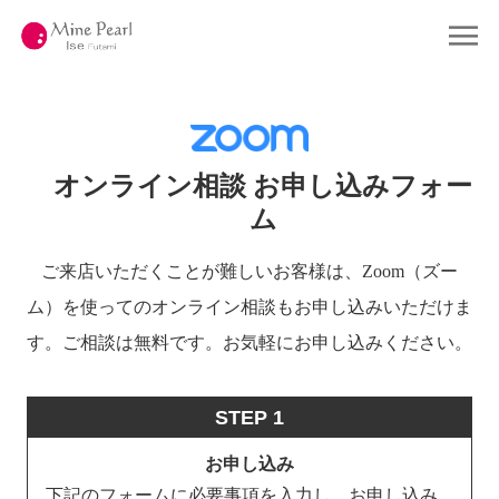
コ
ン
Home
ホーム
テ
ン
ツ
Gallery
ギャラリー
へ
ス
キ
Company
会社概要
ッ
プ
オンライン相談 お申し込みフォー
About Pearl
真珠について
ム
Shop
店舗情報
ご来店いただくことが難しいお客様は、
Zoom（ズー
ム）を使ってのオンライン相談もお申し込みいただけま
Contact
お問い合わせ
す。
ご相談は無料です。お気軽にお申し込みください。
Online Shop
STEP 1
お申し込み
下記のフォームに必要事項を入力し、お申し込み