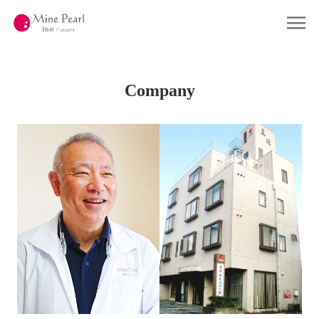
コ
ン
Home
ホーム
テ
ン
ツ
Gallery
ギャラリー
へ
ス
キ
Company
Company
会社概要
ッ
プ
About Pearl
真珠について
Shop
店舗情報
Contact
お問い合わせ
Online Shop