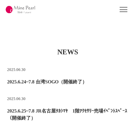
コ
ン
Home
ホーム
テ
ン
ツ
Gallery
ギャラリー
へ
ス
キ
Company
会社概要
ッ
プ
NEWS
About Pearl
真珠について
Shop
店舗情報
2025.06.30
2025.6.24~7.8 台湾SOGO（開催終了）
Contact
お問い合わせ
2025.06.30
Online Shop
2025.6.25~7.8 JR名古屋ﾀｶｼﾏﾔ 1階ｱｸｾｻﾘｰ売場ｲﾍﾞﾝﾄｽﾍﾟｰｽ
（開催終了）