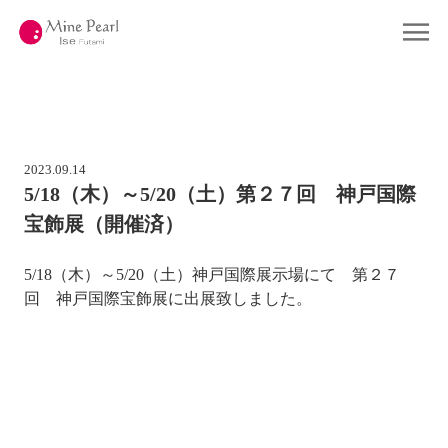
コ
ン
Home
ホーム
テ
ン
ツ
Gallery
ギャラリー
へ
ス
キ
Company
会社概要
ッ
プ
2023.09.14
About Pearl
真珠について
5/18（木）～5/20（土）第２７回 神戸国際
宝飾展（開催済）
Shop
店舗情報
5/18（木）～5/20（土）神戸国際展示場にて 第２７
Contact
お問い合わせ
回 神戸国際宝飾展に出展致しました。
Online Shop