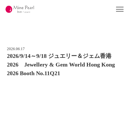
コ
ン
Home
ホーム
テ
ン
ツ
Gallery
ギャラリー
へ
ス
キ
Company
会社概要
ッ
プ
2026.06.17
About Pearl
真珠について
2026/9/14～9/18 ジュエリー＆ジェム香港
2026 Jewellery & Gem World Hong Kong
Shop
店舗情報
2026 Booth No.11Q21
Contact
お問い合わせ
Online Shop