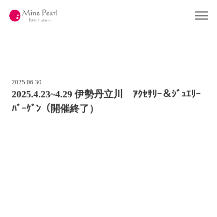
コ
ン
Home
ホーム
テ
ン
ツ
Gallery
ギャラリー
へ
ス
キ
Company
会社概要
ッ
プ
2025.06.30
About Pearl
真珠について
2025.4.23~4.29 伊勢丹立川 ｱｸｾｻﾘｰ＆ｼﾞｭｴﾘｰ
ﾊﾞｰｹﾞﾝ（開催終了）
Shop
店舗情報
Contact
お問い合わせ
Online Shop