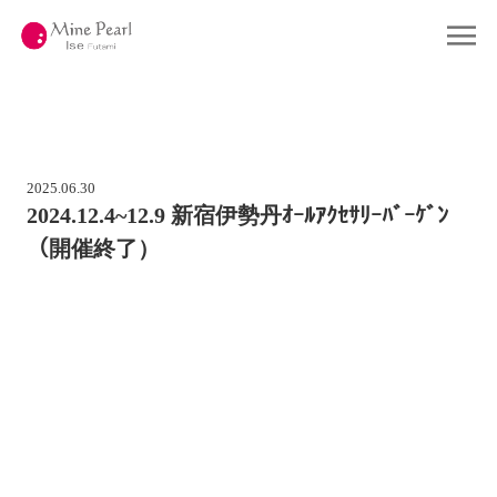
コ
ン
Home
ホーム
テ
ン
ツ
Gallery
ギャラリー
へ
ス
キ
Company
会社概要
ッ
プ
2025.06.30
About Pearl
真珠について
2024.12.4~12.9 新宿伊勢丹ｵｰﾙｱｸｾｻﾘｰﾊﾞｰｹﾞﾝ
（開催終了）
Shop
店舗情報
Contact
お問い合わせ
Online Shop